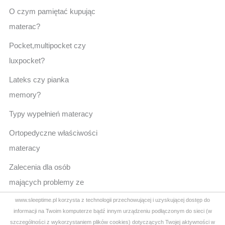
O czym pamiętać kupując
materac?
Pocket,multipocket czy
luxpocket?
Lateks czy pianka
memory?
Typy wypełnień materacy
Ortopedyczne właściwości
materacy
Zalecenia dla osób
mających problemy ze
snem
www.sleeptime.pl korzysta z technologii przechowującej i uzyskującej dostęp do
informacji na Twoim komputerze bądź innym urządzeniu podłączonym do sieci (w
Pytania i odpowiedzi
szczególności z wykorzystaniem plików cookies) dotyczących Twojej aktywności w