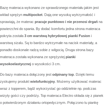
Bazę materaca wykonano ze sprawdzonego materiału jakim jest
wkład sprężyn
multipocket
. Dają one wysoką wytrzymałość i
sprawiają, że materac
pracuje punktowo i nie przenosi drgań
na
powierzchni do spania. By dodać komfortu jedna strona materaca
pokryta została
3 cm warstwą
hybrydowej
pianki Fusion
i
warstwą sizalu. Są to bardzo wytrzymałe na nacisk materiały, a
ponadto doskonale radzą sobie z wilgocią. Druga strona bazy
materaca została wykonana ze sprężystej
pianki
wysokoelastycznej
o wysokości 3 cm.
Do bazy materaca dołączony jest
odpinany top
. Dzięki temu
zyskujemy produkt
wielofunkcyjny
. Możemy użytkować materac
wraz z topperem, bądź wykorzystać go oddzielnie np. podczas
wizyty gości czy podróży. Top materaca Electro składa się z pianek
o potwierdzonym działaniu ortopedycznym. Połączono tu piankę