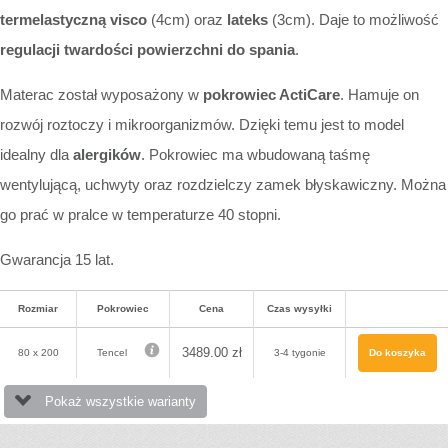
termelastyczną visco
(4cm) oraz
lateks
(3cm). Daje to możliwość
regulacji twardości powierzchni do spania
.
Materac został wyposażony w
pokrowiec ActiCare
. Hamuje on
rozwój roztoczy i mikroorganizmów. Dzięki temu jest to model
idealny dla
alergików
. Pokrowiec ma wbudowaną taśmę
wentylującą, uchwyty oraz rozdzielczy zamek błyskawiczny. Można
go prać w pralce w temperaturze 40 stopni.
Gwarancja 15 lat.
Rozmiar
Pokrowiec
Cena
Czas wysyłki
3489.00
zł
80 x 200
Tencel
3-4 tygonie
Do koszyka
Pokaż wszystkie warianty